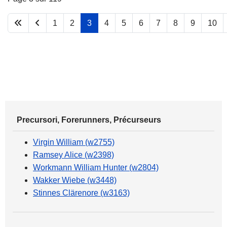
1
2
3
4
5
6
7
8
9
10
Precursori, Forerunners, Précurseurs
Virgin William (w2755)
Ramsey Alice (w2398)
Workmann William Hunter (w2804)
Wakker Wiebe (w3448)
Stinnes Clärenore (w3163)