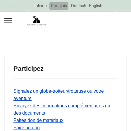
Select your language
Italiano
Français
Deutsch
English
Participez
Signalez un globe-trotteur/trotteuse ou votre
aventure
Envoyez des informations complémentaires ou
des documents
Faites don de matériaux
Faire un don