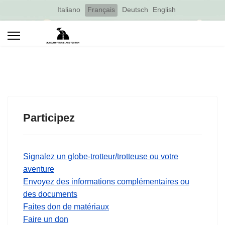
Select your language
Italiano
Français
Deutsch
English
Participez
Signalez un globe-trotteur/trotteuse ou votre
aventure
Envoyez des informations complémentaires ou
des documents
Faites don de matériaux
Faire un don