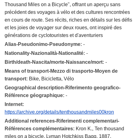
Thousand Miles on a Bicycle", offrant un aperçu sans
précédent des voyages à vélo et des cultures rencontrées
en cours de route. Ses récits, riches en détails sur les défis
et les joies de voyager sur deux roues, ont inspiré des
générations de cyclotouristes et d'aventuriers
Alias-Pseudonimo-Pseudonyme:
-
Nationality-Nazionalità-Nationalité:
-
Birth/death-Nascita/morte-Naissance/mort:
-
Means of transport-Mezzo di trasporto-Moyen de
transport:
Bike, Bicicletta, Vélo
Geographical description-Riferimento geografico-
Référence géographique:
-
Internet:
https://archive.org/details/tenthousandmiles00kron
Additional references-Riferimenti complementari-
Références complémentaires:
Kron K., Ten thousand
miles on a bicycle, Lyman Hotchkiss Bagg, 1887.