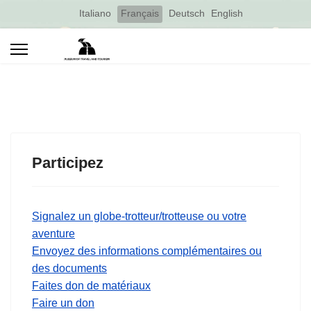
Select your language
Italiano
Français
Deutsch
English
Participez
Signalez un globe-trotteur/trotteuse ou votre
aventure
Envoyez des informations complémentaires ou
des documents
Faites don de matériaux
Faire un don