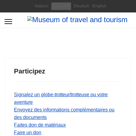
Select your language
Italiano
Français
Deutsch
English
Participez
Signalez un globe-trotteur/trotteuse ou votre
aventure
Envoyez des informations complémentaires ou
des documents
Faites don de matériaux
Faire un don