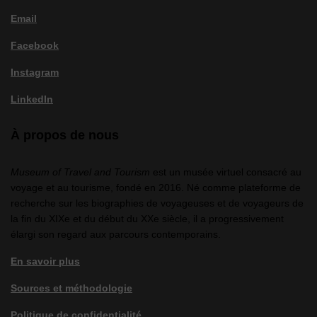
Email
Facebook
Instagram
LinkedIn
À propos de nous
Museum of Travel and Tourism
est un musée virtuel consacré au
voyage et au tourisme, fondé en 2016. Né comme plateforme de
recherche sur les biographies de voyageuses et de voyageurs de
la fin du XIXe et du début du XXe siècle, il a progressivement
élargi son regard aux parcours contemporains.
En savoir plus
Sources et méthodologie
Politique de confidentialité