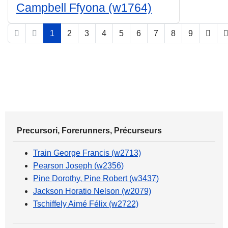
Campbell Ffyona (w1764)
1
2
3
4
5
6
7
8
9
Page 1 sur 9
Precursori, Forerunners, Précurseurs
Train George Francis (w2713)
Pearson Joseph (w2356)
Pine Dorothy, Pine Robert (w3437)
Jackson Horatio Nelson (w2079)
Tschiffely Aimé Félix (w2722)