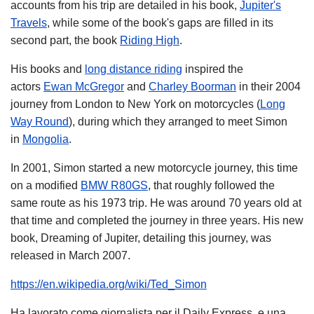
accounts from his trip are detailed in his book,
Jupiter's
Travels
, while some of the book's gaps are filled in its
second part, the book
Riding High
.
His books and
long distance riding
inspired the
actors
Ewan McGregor
and
Charley Boorman
in their 2004
journey from London to New York on motorcycles (
Long
Way Round
), during which they arranged to meet Simon
in
Mongolia
.
In 2001, Simon started a new motorcycle journey, this time
on a modified
BMW R80GS
, that roughly followed the
same route as his 1973 trip. He was around 70 years old at
that time and completed the journey in three years. His new
book, Dreaming of Jupiter, detailing this journey, was
released in March 2007.
https://en.wikipedia.org/wiki/Ted_Simon
Ha lavorato come giornalista per il Daily Express, e una