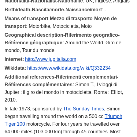
Nationality-Nazionalità-Nationalité:
UK, Inglese, Anglais
Birth/death-Nascita/morte-Naissance/mort:
-
Means of transport-Mezzo di trasporto-Moyen de
transport:
Motorbike, Motocicletta, Moto
Geographical description-Riferimento geografico-
Référence géographique:
Around the World, Giro del
mondo, Tour du monde
Internet:
http://www.jupitalia.com
Wikidata:
https://www.wikidata.org/wiki/Q332234
Additional references-Riferimenti complementari-
Références complémentaires:
Simon T., I viaggi di
Jupiter : il giro del mondo in motocicletta, Roma : Elliot,
2010.
In late 1973, sponsored by
The Sunday Times
, Simon
began travelling around the world on a 500 cc
Triumph
Tiger 100
motorcycle. For four years he travelled over
64,000 miles (103,000 km) through 45 countries. Most