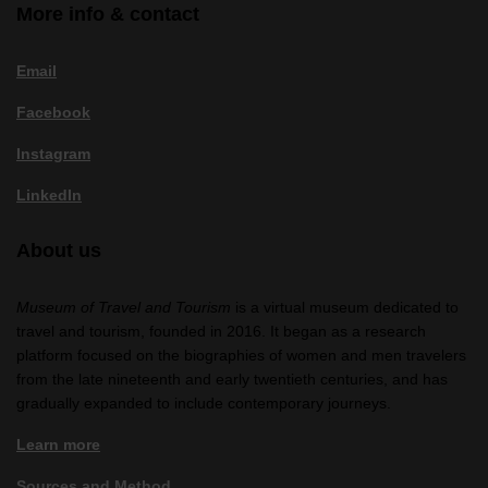
More info & contact
Email
Facebook
Instagram
LinkedIn
About us
Museum of Travel and Tourism
is a virtual museum dedicated to
travel and tourism, founded in 2016. It began as a research
platform focused on the biographies of women and men travelers
from the late nineteenth and early twentieth centuries, and has
gradually expanded to include contemporary journeys.
Learn more
Sources and Method