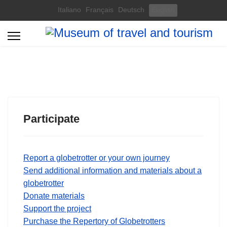
Select your language
Italiano
Français
Deutsch
English
Participate
Report a globetrotter or your own journey
Send additional information and materials about a
globetrotter
Donate materials
Support the project
Purchase the Repertory of Globetrotters