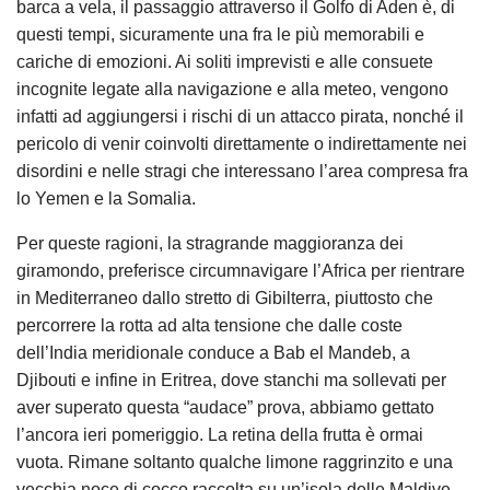
barca a vela, il passaggio attraverso il Golfo di Aden è, di
questi tempi, sicuramente una fra le più memorabili e
cariche di emozioni. Ai soliti imprevisti e alle consuete
incognite legate alla navigazione e alla meteo, vengono
infatti ad aggiungersi i rischi di un attacco pirata, nonché il
pericolo di venir coinvolti direttamente o indirettamente nei
disordini e nelle stragi che interessano l’area compresa fra
lo Yemen e la Somalia.
Per queste ragioni, la stragrande maggioranza dei
giramondo, preferisce circumnavigare l’Africa per rientrare
in Mediterraneo dallo stretto di Gibilterra, piuttosto che
percorrere la rotta ad alta tensione che dalle coste
dell’India meridionale conduce a Bab el Mandeb, a
Djibouti e infine in Eritrea, dove stanchi ma sollevati per
aver superato questa “audace” prova, abbiamo gettato
l’ancora ieri pomeriggio. La retina della frutta è ormai
vuota. Rimane soltanto qualche limone raggrinzito e una
vecchia noce di cocco raccolta su un’isola delle Maldive.