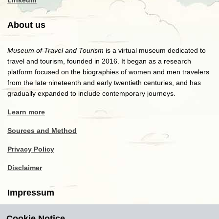
LinkedIn
About us
Museum of Travel and Tourism
is a virtual museum dedicated to
travel and tourism, founded in 2016. It began as a research
platform focused on the biographies of women and men travelers
from the late nineteenth and early twentieth centuries, and has
gradually expanded to include contemporary journeys.
Learn more
Sources and Method
Privacy Policy
Disclaimer
Impressum
Cookie Notice
Copyright
2016-2026
Museum of Travel and Tourism
(MTT)