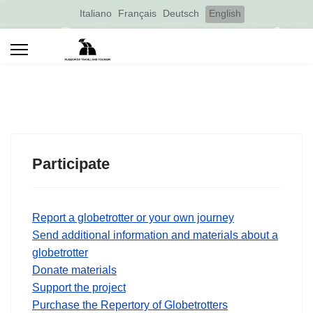
Select your language
Italiano
Français
Deutsch
English
Participate
Report a globetrotter or your own journey
Send additional information and materials about a
globetrotter
Donate materials
Support the project
Purchase the Repertory of Globetrotters