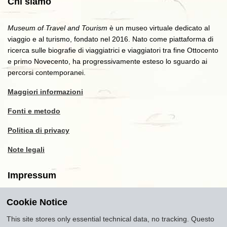
Chi siamo
Museum of Travel and Tourism
è un museo virtuale dedicato al
viaggio e al turismo, fondato nel 2016. Nato come piattaforma di
ricerca sulle biografie di viaggiatrici e viaggiatori tra fine Ottocento
e primo Novecento, ha progressivamente esteso lo sguardo ai
percorsi contemporanei.
Maggiori informazioni
Fonti e metodo
Politica di privacy
Note legali
Impressum
Cookie Notice
Copyright
2016-2026
Museum of Travel and Tourism
(MTT)
Source citation
"Museum of Travel and Tourism,
This site stores only essential technical data, no tracking. Questo
museumoftravel.org"