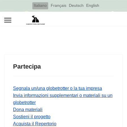
Select your language
Italiano
Français
Deutsch
English
Partecipa
Segnala un/una globetrotter o la tua impresa
Invia informazioni supplementari o materiali su un
globetrotter
Dona materiali
Sostieni il progetto
Acquista il Repertorio