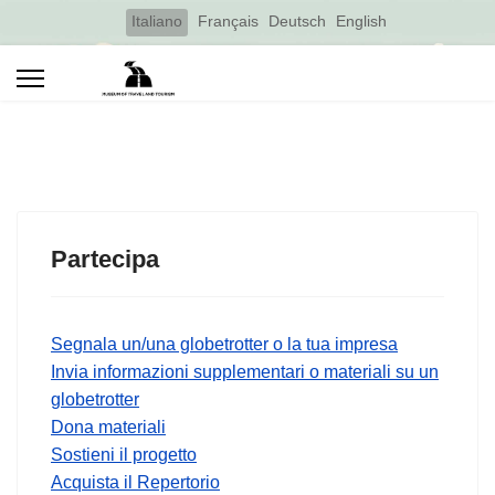
Select your language
Italiano
Français
Deutsch
English
Partecipa
Segnala un/una globetrotter o la tua impresa
Invia informazioni supplementari o materiali su un
globetrotter
Dona materiali
Sostieni il progetto
Acquista il Repertorio