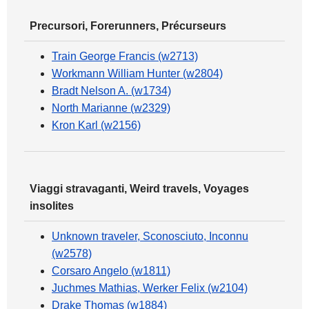
Precursori, Forerunners, Précurseurs
Train George Francis (w2713)
Workmann William Hunter (w2804)
Bradt Nelson A. (w1734)
North Marianne (w2329)
Kron Karl (w2156)
Viaggi stravaganti, Weird travels, Voyages
insolites
Unknown traveler, Sconosciuto, Inconnu
(w2578)
Corsaro Angelo (w1811)
Juchmes Mathias, Werker Felix (w2104)
Drake Thomas (w1884)