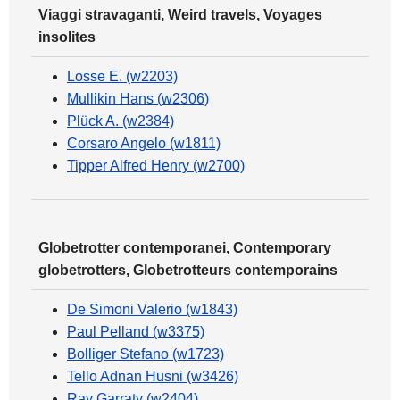
Viaggi stravaganti, Weird travels, Voyages
insolites
Losse E. (w2203)
Mullikin Hans (w2306)
Plück A. (w2384)
Corsaro Angelo (w1811)
Tipper Alfred Henry (w2700)
Globetrotter contemporanei, Contemporary
globetrotters, Globetrotteurs contemporains
De Simoni Valerio (w1843)
Paul Pelland (w3375)
Bolliger Stefano (w1723)
Tello Adnan Husni (w3426)
Ray Garraty (w2404)