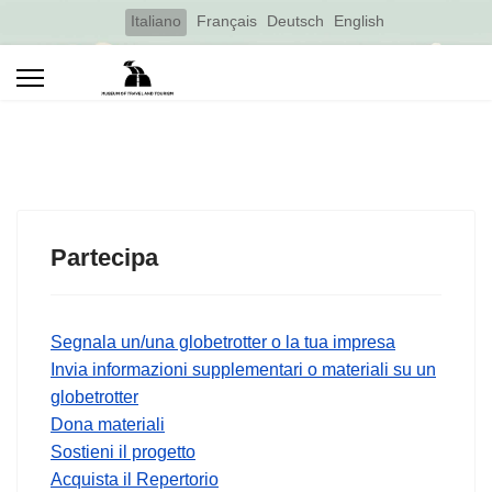
Select your language
Italiano
Français
Deutsch
English
Partecipa
Segnala un/una globetrotter o la tua impresa
Invia informazioni supplementari o materiali su un
globetrotter
Dona materiali
Sostieni il progetto
Acquista il Repertorio