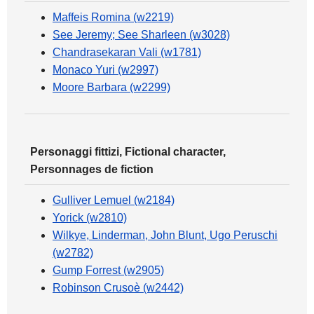
Maffeis Romina (w2219)
See Jeremy; See Sharleen (w3028)
Chandrasekaran Vali (w1781)
Monaco Yuri (w2997)
Moore Barbara (w2299)
Personaggi fittizi, Fictional character,
Personnages de fiction
Gulliver Lemuel (w2184)
Yorick (w2810)
Wilkye, Linderman, John Blunt, Ugo Peruschi
(w2782)
Gump Forrest (w2905)
Robinson Crusoè (w2442)