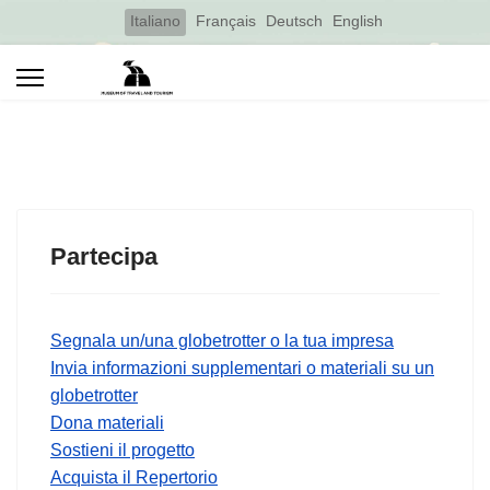
Select your language
Italiano
Français
Deutsch
English
Partecipa
Segnala un/una globetrotter o la tua impresa
Invia informazioni supplementari o materiali su un
globetrotter
Dona materiali
Sostieni il progetto
Acquista il Repertorio