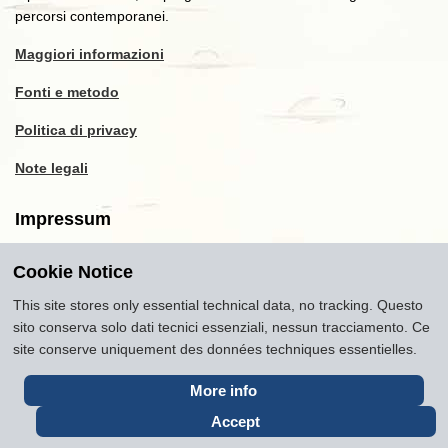
percorsi contemporanei.
Maggiori informazioni
Fonti e metodo
Politica di privacy
Note legali
Impressum
Cookie Notice
Copyright
2016-2026
Museum of Travel and Tourism
(MTT)
Source citation
"Museum of Travel and Tourism,
This site stores only essential technical data, no tracking. Questo
museumoftravel.org"
sito conserva solo dati tecnici essenziali, nessun tracciamento. Ce
Info
Developed by
www.rhpositive.net
. Icons
Font Awesome
.
site conserve uniquement des données techniques essentielles.
Translations Openai ChatGPT. Images Midjourney and ChatGPT,
unless otherwise specified
More info
Accept