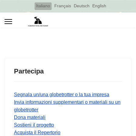
Select your language
Italiano
Français
Deutsch
English
Partecipa
Segnala un/una globetrotter o la tua impresa
Invia informazioni supplementari o materiali su un
globetrotter
Dona materiali
Sostieni il progetto
Acquista il Repertorio