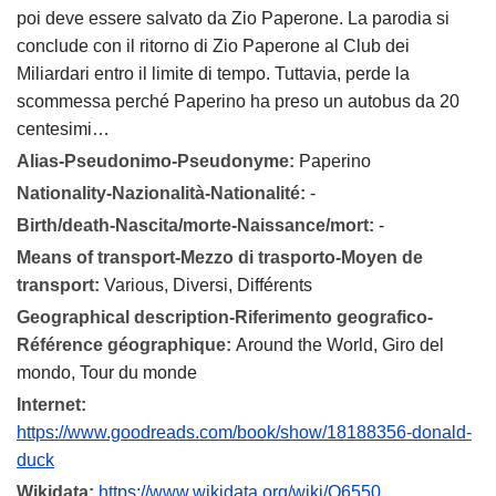
poi deve essere salvato da Zio Paperone. La parodia si
conclude con il ritorno di Zio Paperone al Club dei
Miliardari entro il limite di tempo. Tuttavia, perde la
scommessa perché Paperino ha preso un autobus da 20
centesimi…
Alias-Pseudonimo-Pseudonyme:
Paperino
Nationality-Nazionalità-Nationalité:
-
Birth/death-Nascita/morte-Naissance/mort:
-
Means of transport-Mezzo di trasporto-Moyen de
transport:
Various, Diversi, Différents
Geographical description-Riferimento geografico-
Référence géographique:
Around the World, Giro del
mondo, Tour du monde
Internet:
https://www.goodreads.com/book/show/18188356-donald-
duck
Wikidata:
https://www.wikidata.org/wiki/Q6550