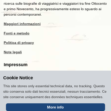
ricerca sulle biografie di viaggiatrici e viaggiatori tra fine Ottocento
e primo Novecento, ha progressivamente esteso lo sguardo ai
percorsi contemporanei.
Maggiori informazioni
Fonti e metodo
Politica di privacy
Note legali
Impressum
Cookie Notice
Copyright
2016-2026
Museum of Travel and Tourism
(MTT)
Source citation
"Museum of Travel and Tourism,
This site stores only essential technical data, no tracking. Questo
museumoftravel.org"
sito conserva solo dati tecnici essenziali, nessun tracciamento. Ce
Info
Developed by
www.rhpositive.net
. Icons
Font Awesome
.
site conserve uniquement des données techniques essentielles.
Translations Openai ChatGPT. Images Midjourney and ChatGPT,
unless otherwise specified
More info