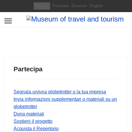
Select your language
Italiano
Français
Deutsch
English
Partecipa
Segnala un/una globetrotter o la tua impresa
Invia informazioni supplementari o materiali su un
globetrotter
Dona materiali
Sostieni il progetto
Acquista il Repertorio