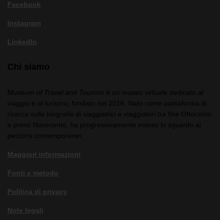
Facebook
Instagram
LinkedIn
Chi siamo
Museum of Travel and Tourism
è un museo virtuale dedicato al
viaggio e al turismo, fondato nel 2016. Nato come piattaforma di
ricerca sulle biografie di viaggiatrici e viaggiatori tra fine Ottocento
e primo Novecento, ha progressivamente esteso lo sguardo ai
percorsi contemporanei.
Maggiori informazioni
Fonti e metodo
Politica di privacy
Note legali