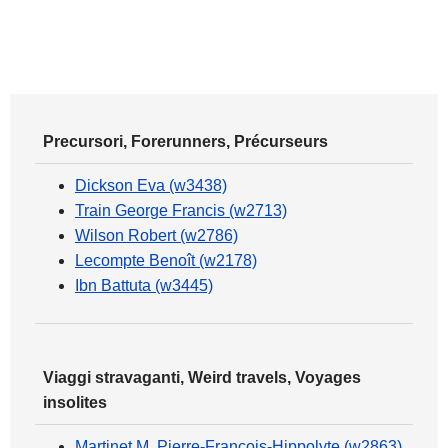
Precursori, Forerunners, Précurseurs
Dickson Eva (w3438)
Train George Francis (w2713)
Wilson Robert (w2786)
Lecompte Benoît (w2178)
Ibn Battuta (w3445)
Viaggi stravaganti, Weird travels, Voyages
insolites
Martinet M. Pierre-François-Hippolyte (w2863)