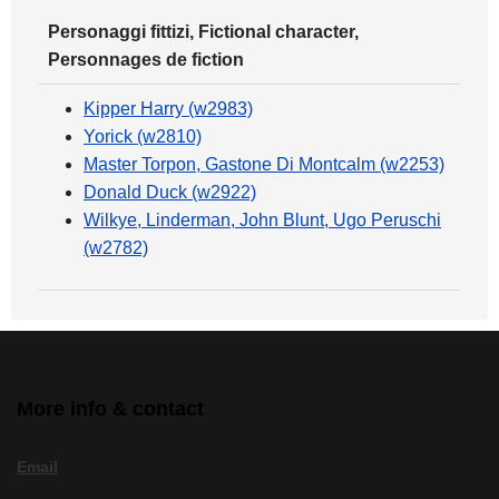
Personaggi fittizi, Fictional character,
Personnages de fiction
Kipper Harry (w2983)
Yorick (w2810)
Master Torpon, Gastone Di Montcalm (w2253)
Donald Duck (w2922)
Wilkye, Linderman, John Blunt, Ugo Peruschi
(w2782)
More info & contact
Email