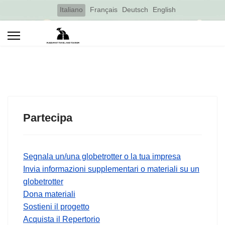
Select your language
Italiano
Français
Deutsch
English
Partecipa
Segnala un/una globetrotter o la tua impresa
Invia informazioni supplementari o materiali su un
globetrotter
Dona materiali
Sostieni il progetto
Acquista il Repertorio