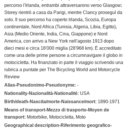
percorso l'Irlanda, entrambi attraversarono verso Glasgow;
Storey rientrò a casa da Parigi, mentre Clancy proseguì da
solo. Il suo percorso ha coperto Irlanda, Scozia, Europa
continentale, Nord Africa (Tunisia, Algeria, Libia, Egitto),
Asia (Medio Oriente, India, Cina, Giappone) e Nord
America, con arrivo a New York nell'agosto 1913 dopo
dieci mesi e circa 18'000 miglia (28'968 km). È accreditato
come una delle prime persone a circumnavigare il globo in
motocicletta. Ha finanziato in parte il viaggio scrivendo una
rubrica a puntate per The Bicycling World and Motorcycle
Review
Alias-Pseudonimo-Pseudonyme:
-
Nationality-Nazionalità-Nationalité:
USA
Birth/death-Nascita/morte-Naissance/mort:
1890-1971
Means of transport-Mezzo di trasporto-Moyen de
transport:
Motorbike, Motocicletta, Moto
Geographical description-Riferimento geografico-