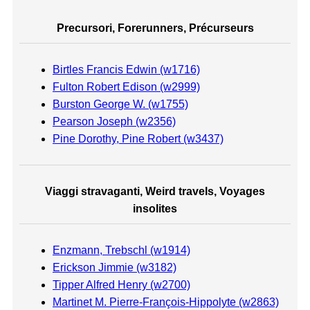
Precursori, Forerunners, Précurseurs
Birtles Francis Edwin (w1716)
Fulton Robert Edison (w2999)
Burston George W. (w1755)
Pearson Joseph (w2356)
Pine Dorothy, Pine Robert (w3437)
Viaggi stravaganti, Weird travels, Voyages
insolites
Enzmann, Trebschl (w1914)
Erickson Jimmie (w3182)
Tipper Alfred Henry (w2700)
Martinet M. Pierre-François-Hippolyte (w2863)