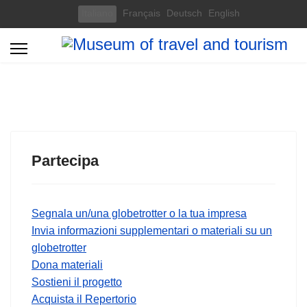
Select your language
Italiano
Français
Deutsch
English
Partecipa
Segnala un/una globetrotter o la tua impresa
Invia informazioni supplementari o materiali su un
globetrotter
Dona materiali
Sostieni il progetto
Acquista il Repertorio