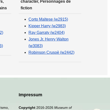
s,
character, Personnages de
ains
fiction
Corto Maltese (w2915)
Kipper Harry (w2983)
2)
Ray Garraty (w2404)
Jones Jr. Henry Walton
6)
(w3083)
Robinson Crusoè (w2442)
Impressum
rismo,
Copyright
2016-2026
Museum of