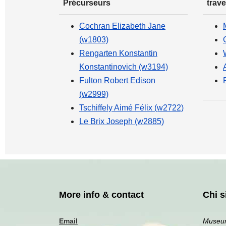
Précurseurs
trave
Cochran Elizabeth Jane
(w1803)
Rengarten Konstantin
Konstantinovich (w3194)
Fulton Robert Edison
(w2999)
Tschiffely Aimé Félix (w2722)
Le Brix Joseph (w2885)
More info & contact
Chi 
Email
Museum