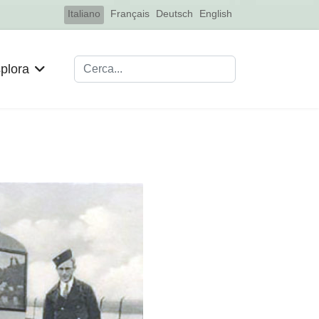
Select your language
Italiano
Français
Deutsch
English
Cerca
plora