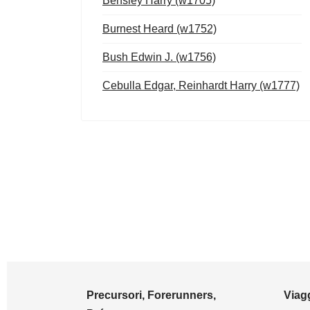
Bensley Harry (w1705)
Burnest Heard (w1752)
Bush Edwin J. (w1756)
Cebulla Edgar, Reinhardt Harry (w1777)
Precursori, Forerunners,
Viagg