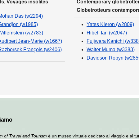
ls, Voyages insolites
Contemporary globetrotter
Globetrotteurs contempor
Mohan Das (w2294)
Grandjon (w1985)
Yates Kieron (w2809)
Willemstein (w2783)
Hibell Ian (w2047)
Audibert Jean-Marie (w1667)
Fujiwara Kanichi (w338
Razborsek François (w2406)
Walter Muma (w3383)
Davidson Robyn (w285
siamo
 of Travel and Tourism
è un museo virtuale dedicato al viaggio e al tu