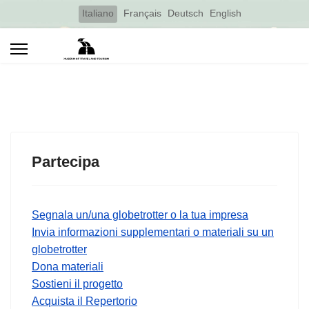
Select your language
Italiano
Français
Deutsch
English
Partecipa
Segnala un/una globetrotter o la tua impresa
Invia informazioni supplementari o materiali su un
globetrotter
Dona materiali
Sostieni il progetto
Acquista il Repertorio