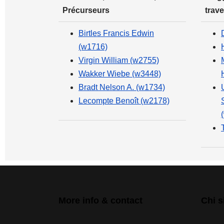
Précurseurs
trave
Birtles Francis Edwin
(w1716)
Virgin William (w2755)
Wakker Wiebe (w3448)
Bradt Nelson A. (w1734)
Lecompte Benoît (w2178)
More info & contact
Chi 