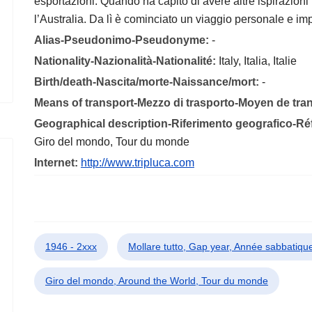
esportazioni. Quando ha capito di avere altre ispirazioni 
l’Australia. Da lì è cominciato un viaggio personale e im
Alias-Pseudonimo-Pseudonyme:
-
Nationality-Nazionalità-Nationalité:
Italy, Italia, Italie
Birth/death-Nascita/morte-Naissance/mort:
-
Means of transport-Mezzo di trasporto-Moyen de tra
Geographical description-Riferimento geografico-R
Giro del mondo, Tour du monde
Internet:
http://www.tripluca.com
1946 - 2xxx
Mollare tutto, Gap year, Année sabbatiqu
Giro del mondo, Around the World, Tour du monde