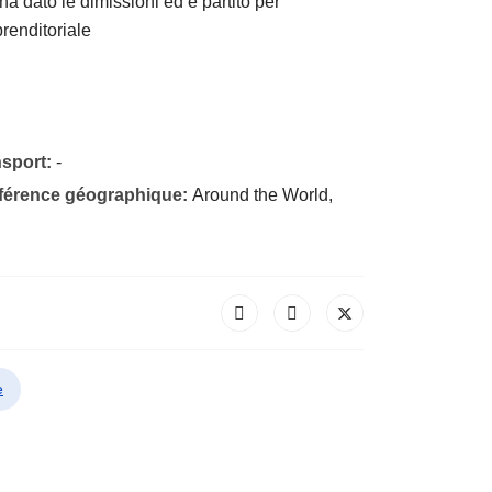
ha dato le dimissioni ed è partito per
prenditoriale
nsport:
-
éférence géographique:
Around the World,
e