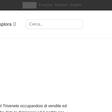
Select your language
Italiano
Français
Deutsch
English
Cerca
splora
l Triveneto occupandosi di vendite ed