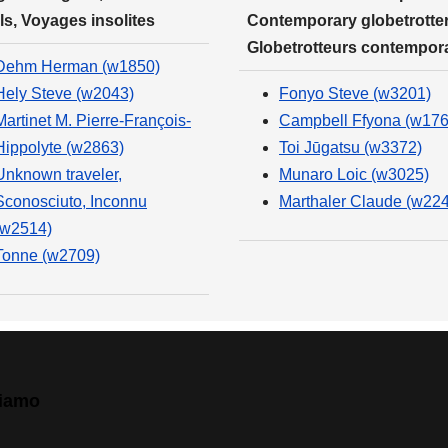
ls, Voyages insolites
Contemporary globetrotter
Globetrotteurs contempor
Dehm Herman (w1850)
Hely Steve (w2043)
Fonyo Steve (w3201)
Martinet M. Pierre-François-
Campbell Ffyona (w176
Hippolyte (w2863)
Toi Jūgatsu (w3372)
Unknown traveler,
Munaro Loic (w3025)
Sconosciuto, Inconnu
Marthaler Claude (w22
(w2514)
Tonne (w2709)
siamo