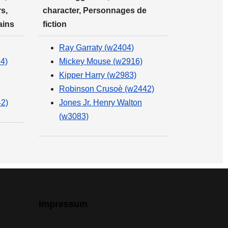
s,
character, Personnages de
ains
fiction
Ray Garraty (w2404)
4)
Mickey Mouse (w2916)
Kipper Harry (w2983)
Robinson Crusoè (w2442)
42)
Jones Jr. Henry Walton
(w3083)
Impressum