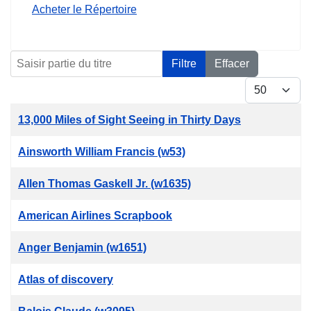
Acheter le Répertoire
Saisir partie du titre
Filtre
Effacer
Affichage #
Titre
13,000 Miles of Sight Seeing in Thirty Days
Ainsworth William Francis (w53)
Allen Thomas Gaskell Jr. (w1635)
American Airlines Scrapbook
Anger Benjamin (w1651)
Atlas of discovery