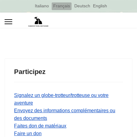
Select your language
Italiano
Français
Deutsch
English
Participez
Signalez un globe-trotteur/trotteuse ou votre
aventure
Envoyez des informations complémentaires ou
des documents
Faites don de matériaux
Faire un don