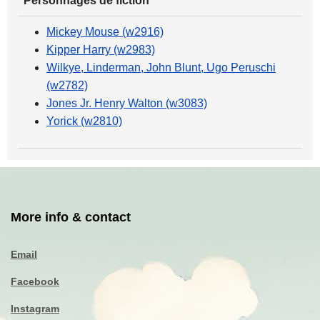
Personnages de fiction
Mickey Mouse (w2916)
Kipper Harry (w2983)
Wilkye, Linderman, John Blunt, Ugo Peruschi
(w2782)
Jones Jr. Henry Walton (w3083)
Yorick (w2810)
More info & contact
Email
Facebook
Instagram