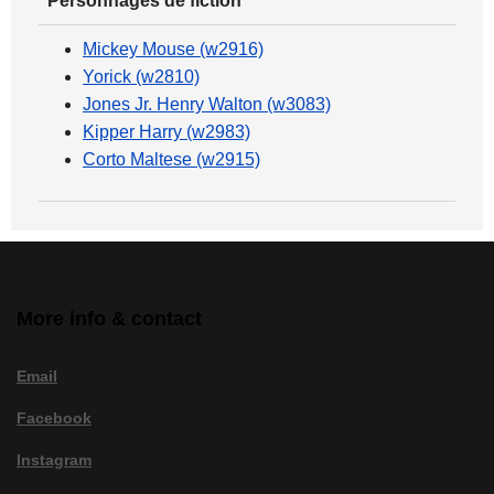
Personnages de fiction
Mickey Mouse (w2916)
Yorick (w2810)
Jones Jr. Henry Walton (w3083)
Kipper Harry (w2983)
Corto Maltese (w2915)
More info & contact
Email
Facebook
Instagram