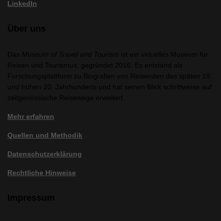
LinkedIn
Über uns
Das
Museum of Travel and Tourism
ist ein virtuelles Museum für
Reisen und Tourismus, gegründet 2016. Es entstand als
Forschungsplattform zu Biografien von Reisenden des späten 19.
und frühen 20. Jahrhunderts und hat seinen Blick schrittweise auf
zeitgenössische Reisewege erweitert.
Mehr erfahren
Quellen und Methodik
Datenschutzerklärung
Rechtliche Hinweise
Impressum