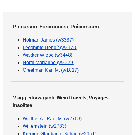
Precursori, Forerunners, Précurseurs
Holman James (w3337)
Lecompte Benoît (w2178)
Wakker Wiebe (w3448)
North Marianne (w2329)
Creelman Karl M. (w1817)
Viaggi stravaganti, Weird travels, Voyages
insolites
Walther A., Paul M. (w2763)
Willemstein (w2783)
Kremer, Gladbach, Seharf (w2151)