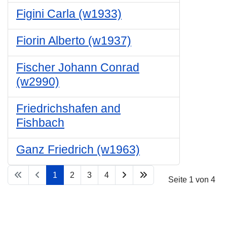
Figini Carla (w1933)
Fiorin Alberto (w1937)
Fischer Johann Conrad
(w2990)
Friedrichshafen and
Fishbach
Ganz Friedrich (w1963)
1
2
3
4
Seite 1 von 4