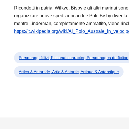
Ricondotti in patria, Wilkye, Bisby e gli altri marinai son
organizzare nuove spedizioni ai due Poli; Bisby diventa 
mentre Linderman, completamente ammattito, viene rinch
https://it.wikipedia.org/wiki/Al_Polo_Australe_in_veloci
Personaggi fittizi, Fictional character, Personnages de fiction
Artico & Antartide, Artic & Antartic, Artique & Antarctique