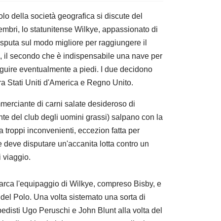
olo della società geografica si discute del
embri, lo statunitense Wilkye, appassionato di
sputa sul modo migliore per raggiungere il
ta, il secondo che è indispensabile una nave per
seguire eventualmente a piedi. I due decidono
tra Stati Uniti d'America e Regno Unito.
mmerciante di carni salate desideroso di
nte del club degli uomini grassi) salpano con la
a troppi inconvenienti, eccezion fatta per
e deve disputare un'accanita lotta contro un
 viaggio.
barca l'equipaggio di Wilkye, compreso Bisby, e
 del Polo. Una volta sistemato una sorta di
edisti Ugo Peruschi e John Blunt alla volta del