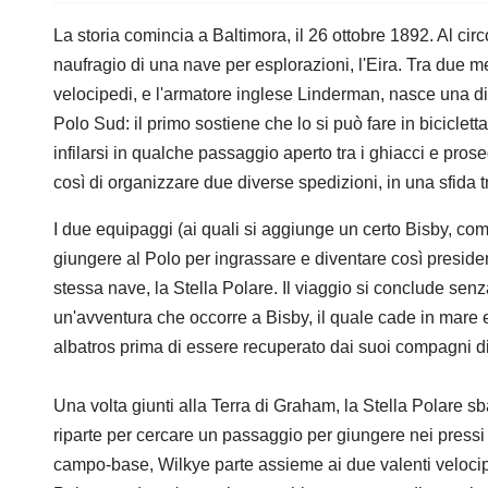
La storia comincia a Baltimora, il 26 ottobre 1892. Al circ
naufragio di una nave per esplorazioni, l'Eira. Tra due m
velocipedi, e l'armatore inglese Linderman, nasce una di
Polo Sud: il primo sostiene che lo si può fare in biciclet
infilarsi in qualche passaggio aperto tra i ghiacci e pro
così di organizzare due diverse spedizioni, in una sfida 
I due equipaggi (ai quali si aggiunge un certo Bisby, co
giungere al Polo per ingrassare e diventare così preside
stessa nave, la Stella Polare. Il viaggio si conclude senz
un'avventura che occorre a Bisby, il quale cade in mare 
albatros prima di essere recuperato dai suoi compagni di
Una volta giunti alla Terra di Graham, la Stella Polare s
riparte per cercare un passaggio per giungere nei pressi
campo-base, Wilkye parte assieme ai due valenti velocip