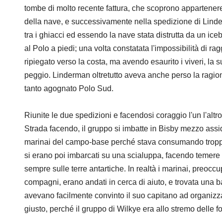
tombe di molto recente fattura, che scoprono appartenere 
della nave, e successivamente nella spedizione di Lind
tra i ghiacci ed essendo la nave stata distrutta da un ice
al Polo a piedi; una volta constatata l'impossibilità di rag
ripiegato verso la costa, ma avendo esaurito i viveri, la s
peggio. Linderman oltretutto aveva anche perso la ragion
tanto agognato Polo Sud.
Riunite le due spedizioni e facendosi coraggio l'un l'altr
Strada facendo, il gruppo si imbatte in Bisby mezzo assi
marinai del campo-base perché stava consumando troppo in
si erano poi imbarcati su una scialuppa, facendo temere
sempre sulle terre antartiche. In realtà i marinai, preoccu
compagni, erano andati in cerca di aiuto, e trovata una bal
avevano facilmente convinto il suo capitano ad organizz
giusto, perché il gruppo di Wilkye era allo stremo delle fo