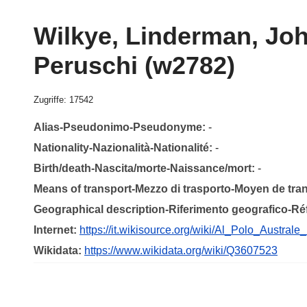
Wilkye, Linderman, Joh
Peruschi (w2782)
Zugriffe: 17542
Alias-Pseudonimo-Pseudonyme:
-
Nationality-Nazionalità-Nationalité:
-
Birth/death-Nascita/morte-Naissance/mort:
-
Means of transport-Mezzo di trasporto-Moyen de tra
Geographical description-Riferimento geografico-R
Internet:
https://it.wikisource.org/wiki/Al_Polo_Austral
Wikidata:
https://www.wikidata.org/wiki/Q3607523