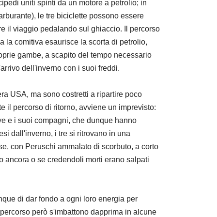
edi uniti spinti da un motore a petrolio; in
arburante), le tre biciclette possono essere
e il viaggio pedalando sul ghiaccio. Il percorso
ada la comitiva esaurisce la scorta di petrolio,
roprie gambe, a scapito del tempo necessario
arrivo dell'inverno con i suoi freddi.
era USA, ma sono costretti a ripartire poco
 il percorso di ritorno, avviene un imprevisto:
ilkye e i suoi compagni, che dunque hanno
 dall'inverno, i tre si ritrovano in una
se, con Peruschi ammalato di scorbuto, a corto
no ancora o se credendoli morti erano salpati
que di dar fondo a ogni loro energia per
il percorso però s'imbattono dapprima in alcune