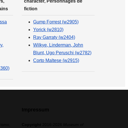
s,
character, Personnages de
ains
fiction
essa
Gump Forrest (w2905)
Yorick (w2810)
Ray Garraty (w2404)
y,
Wilkye, Linderman, John
Blunt, Ugo Peruschi (w2782)
Corto Maltese (w2915)
3360)
Impressum
rismo,
Copyright
2016-2026
Museum of