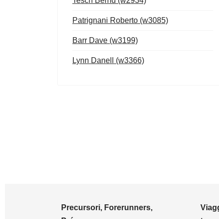
Tesch Bernd (w2934)
Patrignani Roberto (w3085)
Barr Dave (w3199)
Lynn Danell (w3366)
Precursori, Forerunners,
Viagg