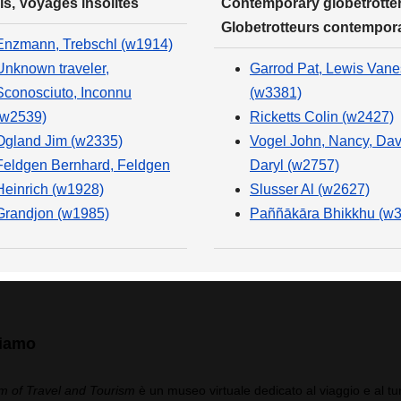
ls, Voyages insolites
Contemporary globetrotter
Globetrotteurs contempor
Enzmann, Trebschl (w1914)
Unknown traveler,
Garrod Pat, Lewis Van
Sconosciuto, Inconnu
(w3381)
(w2539)
Ricketts Colin (w2427)
Ogland Jim (w2335)
Vogel John, Nancy, Dav
Feldgen Bernhard, Feldgen
Daryl (w2757)
Heinrich (w1928)
Slusser Al (w2627)
Grandjon (w1985)
Paññākāra Bhikkhu (w
siamo
 of Travel and Tourism
è un museo virtuale dedicato al viaggio e al tu