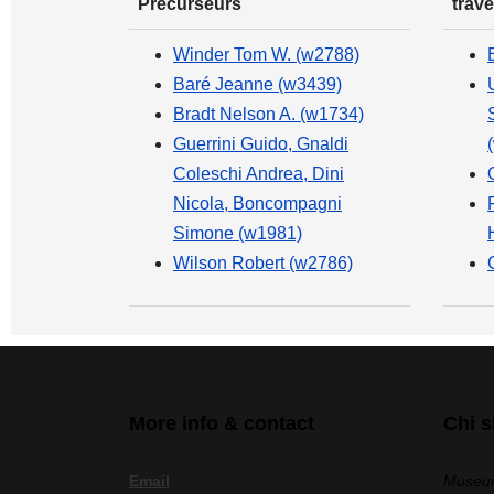
Précurseurs
trave
Winder Tom W. (w2788)
Baré Jeanne (w3439)
Bradt Nelson A. (w1734)
Guerrini Guido, Gnaldi
Coleschi Andrea, Dini
Nicola, Boncompagni
Simone (w1981)
Wilson Robert (w2786)
More info & contact
Chi 
Email
Museum