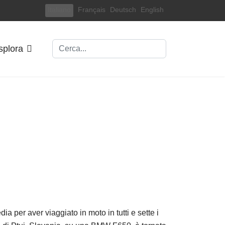
Select your language
Italiano
Français
Deutsch
English
Cerca
splora
ia per aver viaggiato in moto in tutti e sette i