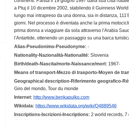
continenti. Partita il 19 giugno 1997 dalla sua città nat
a Ptuj il 10 dicembre 2002, stabilendo il Guinness World 
lungo mai intrapreso da una donna, sia in distanza, 111'8
giorni. Nel processo è diventata anche la prima motociclist
prima donna a viaggiare da sola attraverso l'Arabia Saudi
l'Antartide, ottenendo un passaggio su una barca turisti
Alias-Pseudonimo-Pseudonyme:
-
Nationality-Nazionalità-Nationalité:
Slovenia
Birth/death-Nascita/morte-Naissance/mort:
1967-
Means of transport-Mezzo di trasporto-Moyen de tra
Geographical description-Riferimento geografico-R
Giro del mondo, Tour du monde
Internet:
http://www.benkapulko.com
Wikidata:
https://www.wikidata.org/wiki/Q4889546
Inscriptions-Iscrizioni-Inscriptions:
2 world records, 7