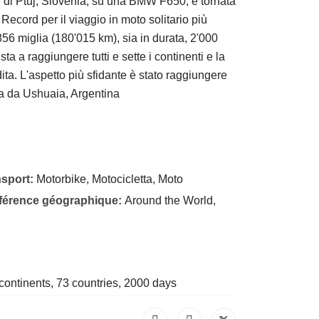
ale di Ptuj, Slovenia, su una BMW F650, è tornata
Record per il viaggio in moto solitario più
56 miglia (180'015 km), sia in durata, 2'000
a a raggiungere tutti e sette i continenti e la
ta. L'aspetto più sfidante è stato raggiungere
ca da Ushuaia, Argentina
nsport:
Motorbike, Motocicletta, Moto
éférence géographique:
Around the World,
 continents, 73 countries, 2000 days