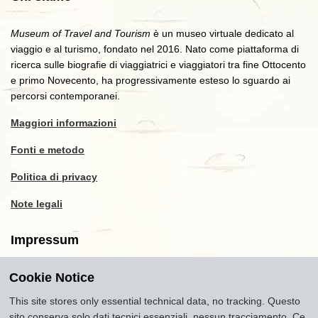
Museum of Travel and Tourism
è un museo virtuale dedicato al
viaggio e al turismo, fondato nel 2016. Nato come piattaforma di
ricerca sulle biografie di viaggiatrici e viaggiatori tra fine Ottocento
e primo Novecento, ha progressivamente esteso lo sguardo ai
percorsi contemporanei.
Maggiori informazioni
Fonti e metodo
Politica di privacy
Note legali
Impressum
Cookie Notice
Copyright
2016-2026
Museum of Travel and Tourism
(MTT)
Source citation
"Museum of Travel and Tourism,
This site stores only essential technical data, no tracking. Questo
museumoftravel.org"
sito conserva solo dati tecnici essenziali, nessun tracciamento. Ce