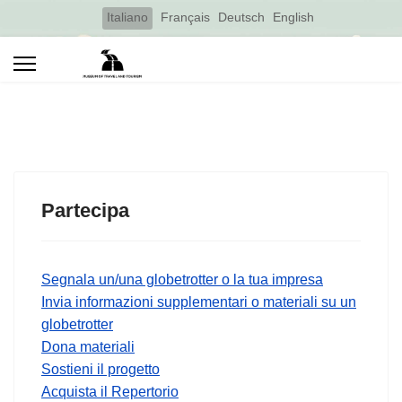
Select your language
Italiano
Français
Deutsch
English
Partecipa
Segnala un/una globetrotter o la tua impresa
Invia informazioni supplementari o materiali su un
globetrotter
Dona materiali
Sostieni il progetto
Acquista il Repertorio