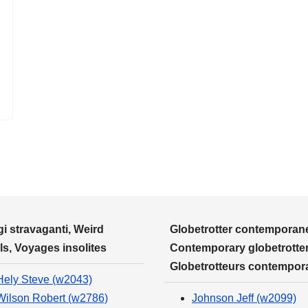
i stravaganti, Weird
Globetrotter contemporane
ls, Voyages insolites
Contemporary globetrotter
Globetrotteurs contempor
Hely Steve (w2043)
Wilson Robert (w2786)
Johnson Jeff (w2099)