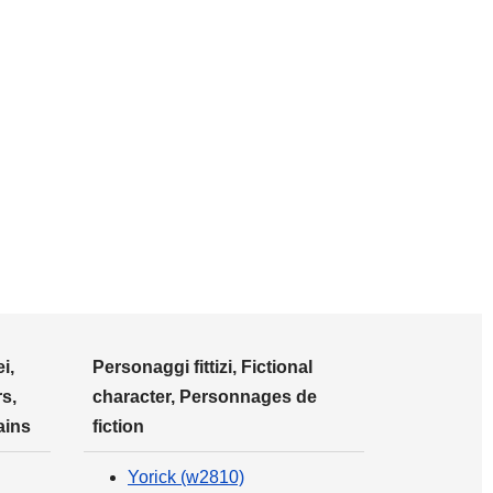
i,
Personaggi fittizi, Fictional
s,
character, Personnages de
ains
fiction
Yorick (w2810)