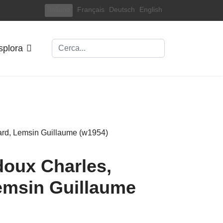
Select your language
Italiano
Français
Deutsch
English
Cerca
splora
doux Charles,
Lemsin Guillaume