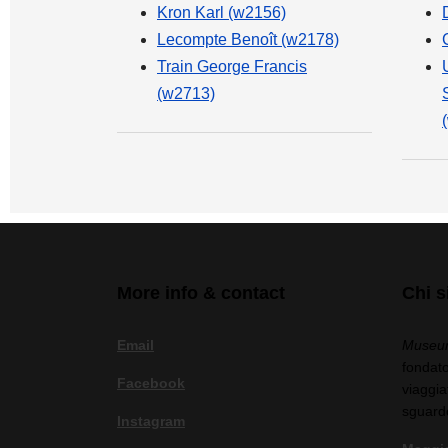
Kron Karl (w2156)
Lecompte Benoît (w2178)
Train George Francis
(w2713)
More info & contact
Chi 
Email
Museum
fondato
Facebook
viaggia
sguard
Instagram