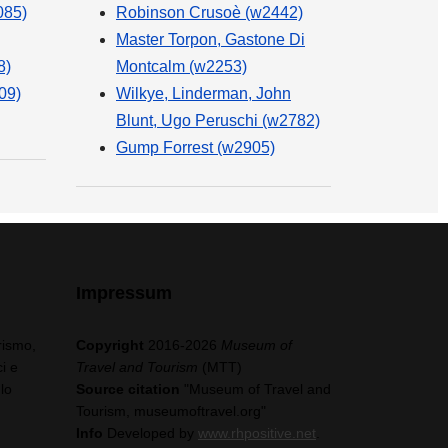
085)
Robinson Crusoè (w2442)
Master Torpon, Gastone Di
8)
Montcalm (w2253)
09)
Wilkye, Linderman, John
Blunt, Ugo Peruschi (w2782)
Gump Forrest (w2905)
Impressum
rismo,
Copyright
2016-2026
Museum of
i e
Travel and Tourism
(MTT)
lo
Source citation
"Museum of Travel and
Tourism, museumoftravel.org"
Info
Developed by
www.rhpositive.net
.