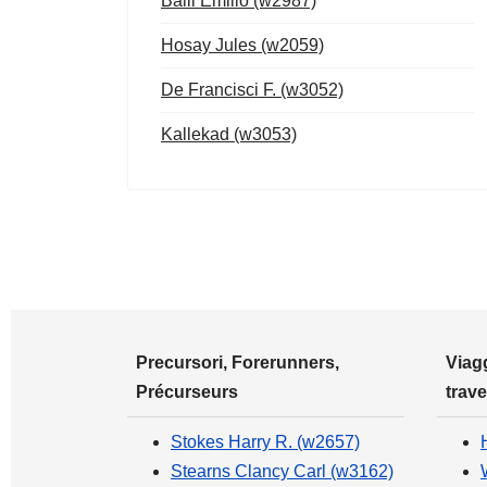
Balli Emilio (w2987)
Hosay Jules (w2059)
De Francisci F. (w3052)
Kallekad (w3053)
Precursori, Forerunners,
Viagg
Précurseurs
trave
Stokes Harry R. (w2657)
Stearns Clancy Carl (w3162)