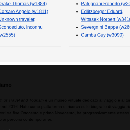
Drake Thomas (w1884)
Patrignani Roberto (w3
Corsaro Angelo (w1811)
Edlitzberger Eduard,
Unknown traveler,
Wittasek Norbert (w341
Sconosciuto, Inconnu
Severgnini Beppe (w26
(w2555)
Camba Guy (w3090)
siamo
 of Travel and Tourism
è un museo virtuale dedicato al viaggio e al tu
 nel 2016. Nato come piattaforma di ricerca sulle biografie di viaggiatric
tori tra fine Ottocento e primo Novecento, ha progressivamente esteso 
o ai percorsi contemporanei.