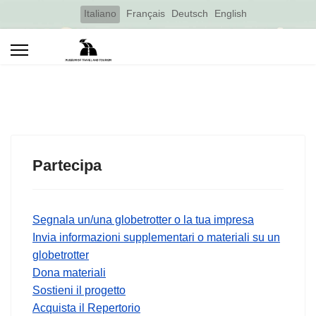
Select your language
Italiano
Français
Deutsch
English
Partecipa
Segnala un/una globetrotter o la tua impresa
Invia informazioni supplementari o materiali su un
globetrotter
Dona materiali
Sostieni il progetto
Acquista il Repertorio