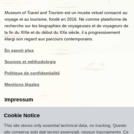
Museum of Travel and Tourism
est un musée virtuel consacré au
voyage et au tourisme, fondé en 2016. Né comme plateforme de
recherche sur les biographies de voyageuses et de voyageurs de
la fin du XIXe et du début du XXe siècle, il a progressivement
élargi son regard aux parcours contemporains.
En savoir plus
Sources et méthodologie
Politique de confidentialité
Mentions légales
Impressum
Cookie Notice
Copyright
2016-2026
Museum of Travel and Tourism
(MTT)
Source citation
"Museum of Travel and Tourism,
This site stores only essential technical data, no tracking. Questo
museumoftravel.org"
sito conserva solo dati tecnici essenziali, nessun tracciamento. Ce