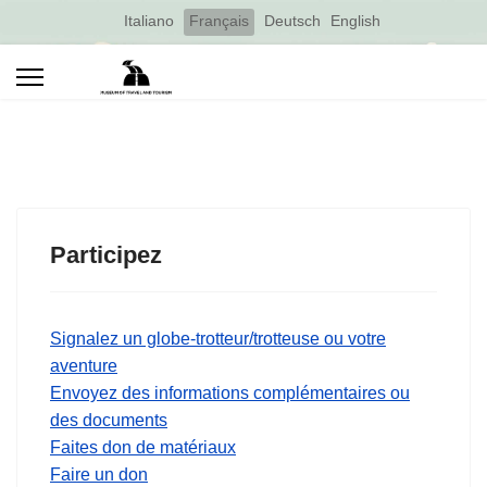
Select your language
Italiano
Français
Deutsch
English
Participez
Signalez un globe-trotteur/trotteuse ou votre
aventure
Envoyez des informations complémentaires ou
des documents
Faites don de matériaux
Faire un don