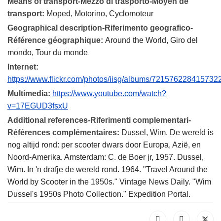
Means of transport-Mezzo di trasporto-Moyen de
transport:
Moped, Motorino, Cyclomoteur
Geographical description-Riferimento geografico-
Référence géographique:
Around the World, Giro del
mondo, Tour du monde
Internet:
https://www.flickr.com/photos/iisg/albums/721576228415732
Multimedia:
https://www.youtube.com/watch?
v=17EGUD3fsxU
Additional references-Riferimenti complementari-
Références complémentaires:
Dussel, Wim. De wereld is
nog altijd rond: per scooter dwars door Europa, Azië, en
Noord-Amerika. Amsterdam: C. de Boer jr, 1957. Dussel,
Wim. In 'n drafje de wereld rond. 1964. "Travel Around the
World by Scooter in the 1950s." Vintage News Daily. "Wim
Dussel's 1950s Photo Collection." Expedition Portal.