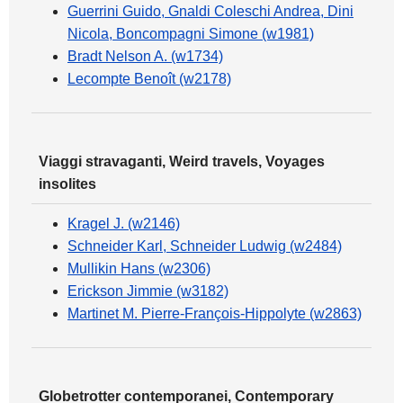
Guerrini Guido, Gnaldi Coleschi Andrea, Dini
Nicola, Boncompagni Simone (w1981)
Bradt Nelson A. (w1734)
Lecompte Benoît (w2178)
Viaggi stravaganti, Weird travels, Voyages
insolites
Kragel J. (w2146)
Schneider Karl, Schneider Ludwig (w2484)
Mullikin Hans (w2306)
Erickson Jimmie (w3182)
Martinet M. Pierre-François-Hippolyte (w2863)
Globetrotter contemporanei, Contemporary