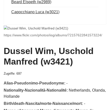
Beard Elspeth (w2989)
Capocchiano Luca (w3021)
https://www.flickr.com/photos/iisg/albums/72157622841573224/
Dussel Wim, Uschold
Manfred (w3421)
Zugriffe: 697
Alias-Pseudonimo-Pseudonyme:
-
Nationality-Nazionalità-Nationalité:
Netherlands, Olanda,
Hollande
Birth/death-Nascita/morte-Naissance/mort:
-