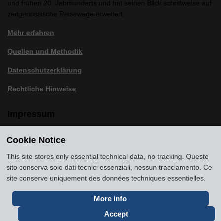
und frühen 20. Jahrhunderts und hat seinen Blick schrittweise auf
zeitgenössische Reisewege erweitert.
Mehr erfahren
Quellen und Methodik
Datenschutzerklärung
Rechtliche Hinweise
Impressum
Cookie Notice
Copyright
2016-2026
Museum of Travel and Tourism
(MTT)
Source citation
"Museum of Travel and Tourism,
This site stores only essential technical data, no tracking. Questo
museumoftravel.org"
sito conserva solo dati tecnici essenziali, nessun tracciamento. Ce
Info
Developed by
www.rhpositive.net
. Icons
Font Awesome
.
site conserve uniquement des données techniques essentielles.
Translations Openai ChatGPT. Images Midjourney and ChatGPT,
unless otherwise specified
More info
Accept