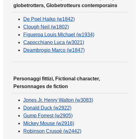
globetrotters, Globetrotteurs contemporains
De Poel Haiko (w1842)
Clough Neil (w1802)
Figueroa Louis Michael (w1934)
Capocchiano Luca (w3021)
Deambrogio Marco (w1847)
Personaggi fittizi, Fictional character,
Personnages de fiction
Jones Jr. Henry Walton (w3083)
Donald Duck (w2922)
Gump Forrest (w2905)
Mickey Mouse (w2916)
Robinson Crusoè (w2442)