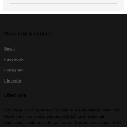
More info & contact
Email
Facebook
Instagram
LinkedIn
Über uns
Das
Museum of Travel and Tourism
ist ein virtuelles Museum für
Reisen und Tourismus, gegründet 2016. Es entstand als
Forschungsplattform zu Biografien von Reisenden des späten 19.