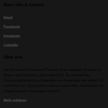
More info & contact
Email
Facebook
Instagram
LinkedIn
Über uns
Das
Museum of Travel and Tourism
ist ein virtuelles Museum für
Reisen und Tourismus, gegründet 2016. Es entstand als
Forschungsplattform zu Biografien von Reisenden des späten 19.
und frühen 20. Jahrhunderts und hat seinen Blick schrittweise auf
zeitgenössische Reisewege erweitert.
Mehr erfahren