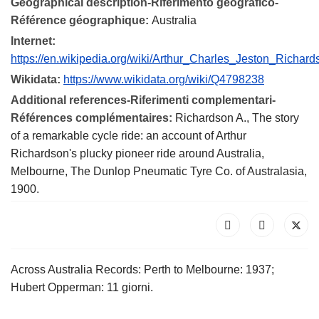
Geographical description-Riferimento geografico-
Référence géographique:
Australia
Internet:
https://en.wikipedia.org/wiki/Arthur_Charles_Jeston_Richard
Wikidata:
https://www.wikidata.org/wiki/Q4798238
Additional references-Riferimenti complementari-
Références complémentaires:
Richardson A., The story
of a remarkable cycle ride: an account of Arthur
Richardson's plucky pioneer ride around Australia,
Melbourne, The Dunlop Pneumatic Tyre Co. of Australasia,
1900.
Across Australia Records: Perth to Melbourne: 1937;
Hubert Opperman: 11 giorni.