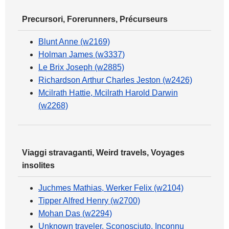
Precursori, Forerunners, Précurseurs
Blunt Anne (w2169)
Holman James (w3337)
Le Brix Joseph (w2885)
Richardson Arthur Charles Jeston (w2426)
Mcilrath Hattie, Mcilrath Harold Darwin
(w2268)
Viaggi stravaganti, Weird travels, Voyages
insolites
Juchmes Mathias, Werker Felix (w2104)
Tipper Alfred Henry (w2700)
Mohan Das (w2294)
Unknown traveler, Sconosciuto, Inconnu