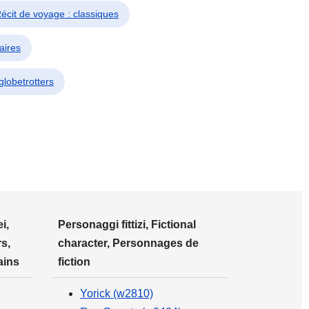
 Récit de voyage : classiques
aires
globetrotters
i,
Personaggi fittizi, Fictional
s,
character, Personnages de
ains
fiction
Yorick (w2810)