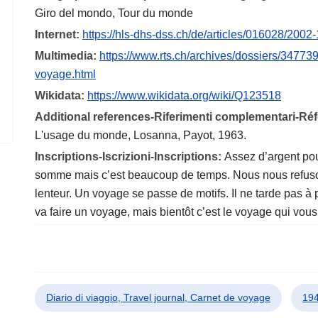
Giro del mondo, Tour du monde
Internet:
https://hls-dhs-dss.ch/de/articles/016028/2002-
Multimedia:
https://www.rts.ch/archives/dossiers/347739
voyage.html
Wikidata:
https://www.wikidata.org/wiki/Q123518
Additional references-Riferimenti complementari-R
L'usage du monde, Losanna, Payot, 1963.
Inscriptions-Iscrizioni-Inscriptions:
Assez d’argent pou
somme mais c’est beaucoup de temps. Nous nous refusons
lenteur. Un voyage se passe de motifs. Il ne tarde pas à p
va faire un voyage, mais bientôt c’est le voyage qui vous f
Diario di viaggio, Travel journal, Carnet de voyage
194