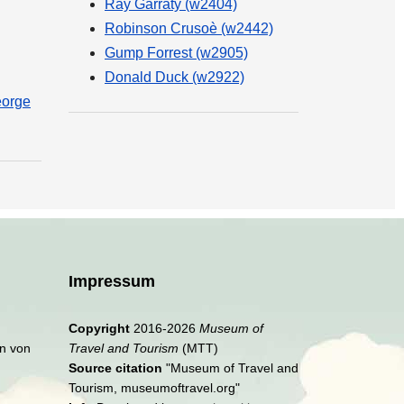
Ray Garraty (w2404)
Robinson Crusoè (w2442)
Gump Forrest (w2905)
Donald Duck (w2922)
eorge
Impressum
Copyright
2016-2026
Museum of
en von
Travel and Tourism
(MTT)
Source citation
"Museum of Travel and
Tourism, museumoftravel.org"