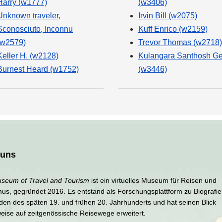
Harry (w1777)
(w3406)
Unknown traveler,
Irvin Bill (w2075)
Sconosciuto, Inconnu
Kuff Enrico (w2159)
(w2579)
Trevor Thomas (w2718)
Keller H. (w2128)
Kulangara Santhosh G
Burnest Heard (w1752)
(w3446)
 uns
seum of Travel and Tourism
ist ein virtuelles Museum für Reisen und
mus, gegründet 2016. Es entstand als Forschungsplattform zu Biografi
den des späten 19. und frühen 20. Jahrhunderts und hat seinen Blick
weise auf zeitgenössische Reisewege erweitert.