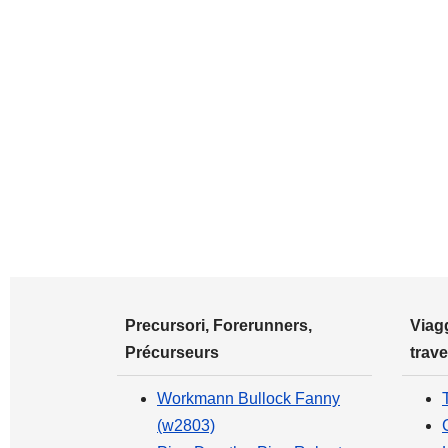
Precursori, Forerunners,
Viagg
Précurseurs
trave
Workmann Bullock Fanny
(w2803)