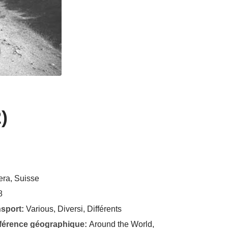
)
era, Suisse
8
nsport:
Various, Diversi, Différents
éférence géographique:
Around the World,