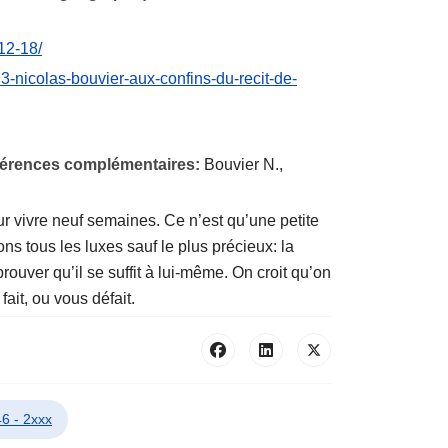
12-18/
3-nicolas-bouvier-aux-confins-du-recit-de-
éférences complémentaires:
Bouvier N.,
r vivre neuf semaines. Ce n’est qu’une petite
 tous les luxes sauf le plus précieux: la
rouver qu’il se suffit à lui-même. On croit qu’on
ait, ou vous défait.
6 - 2xxx