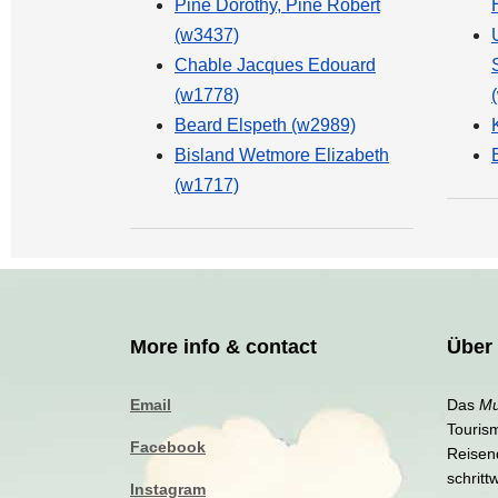
Pine Dorothy, Pine Robert
(w3437)
Chable Jacques Edouard
(w1778)
Beard Elspeth (w2989)
Bisland Wetmore Elizabeth
(w1717)
More info & contact
Über
Email
Das
Mu
Touris
Facebook
Reisen
schritt
Instagram