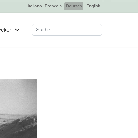
Select your language
Italiano
Français
Deutsch
English
Suchen
ecken