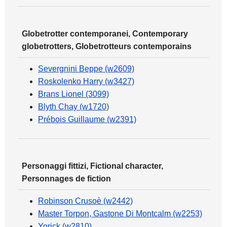
Globetrotter contemporanei, Contemporary
globetrotters, Globetrotteurs contemporains
Severgnini Beppe (w2609)
Roskolenko Harry (w3427)
Brans Lionel (3099)
Blyth Chay (w1720)
Prébois Guillaume (w2391)
Personaggi fittizi, Fictional character,
Personnages de fiction
Robinson Crusoè (w2442)
Master Torpon, Gastone Di Montcalm (w2253)
Yorick (w2810)