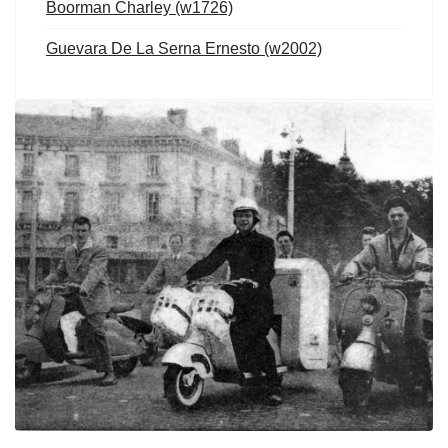
Boorman Charley (w1726)
Guevara De La Serna Ernesto (w2002)