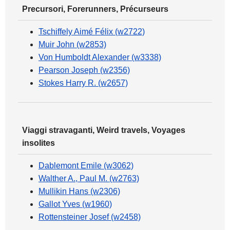
Precursori, Forerunners, Précurseurs
Tschiffely Aimé Félix (w2722)
Muir John (w2853)
Von Humboldt Alexander (w3338)
Pearson Joseph (w2356)
Stokes Harry R. (w2657)
Viaggi stravaganti, Weird travels, Voyages
insolites
Dablemont Emile (w3062)
Walther A., Paul M. (w2763)
Mullikin Hans (w2306)
Gallot Yves (w1960)
Rottensteiner Josef (w2458)