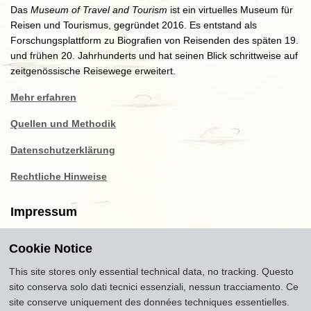
Das
Museum of Travel and Tourism
ist ein virtuelles Museum für
Reisen und Tourismus, gegründet 2016. Es entstand als
Forschungsplattform zu Biografien von Reisenden des späten 19.
und frühen 20. Jahrhunderts und hat seinen Blick schrittweise auf
zeitgenössische Reisewege erweitert.
Mehr erfahren
Quellen und Methodik
Datenschutzerklärung
Rechtliche Hinweise
Impressum
Cookie Notice
Copyright
2016-2026
Museum of Travel and Tourism
(MTT)
Source citation
"Museum of Travel and Tourism,
This site stores only essential technical data, no tracking. Questo
museumoftravel.org"
sito conserva solo dati tecnici essenziali, nessun tracciamento. Ce
Info
Developed by
www.rhpositive.net
. Icons
Font Awesome
.
site conserve uniquement des données techniques essentielles.
Translations Openai ChatGPT. Images Midjourney and ChatGPT,