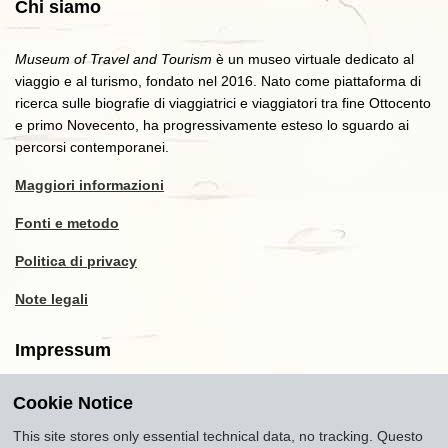
Chi siamo
Museum of Travel and Tourism
è un museo virtuale dedicato al
viaggio e al turismo, fondato nel 2016. Nato come piattaforma di
ricerca sulle biografie di viaggiatrici e viaggiatori tra fine Ottocento
e primo Novecento, ha progressivamente esteso lo sguardo ai
percorsi contemporanei.
Maggiori informazioni
Fonti e metodo
Politica di privacy
Note legali
Impressum
Cookie Notice
Copyright
2016-2026
Museum of Travel and Tourism
(MTT)
Source citation
"Museum of Travel and Tourism,
This site stores only essential technical data, no tracking. Questo
museumoftravel.org"